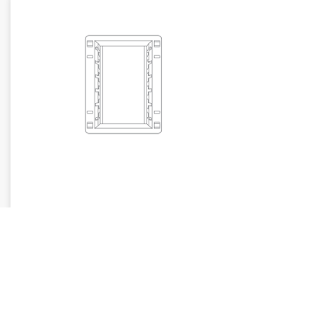
SUPORTE
CÓDIGO
COR
10604-6
Branco