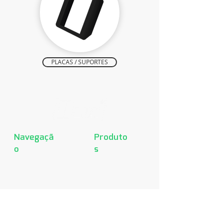
PLACAS / SUPORTES
Navegaçã
Produto
o
s
Home
Recta
Produtos
Home
Sobre
B.Lacqua
Downloads
Finesse
Representantes
Finesse +
Fale conosco
Griss
Condulete