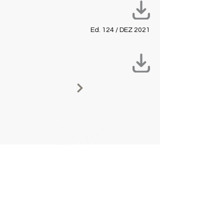
Ed. 124 / DEZ 2021
Navegaçã
Produto
o
s
Home
Recta
Produtos
Home
Sobre
B.Lacqua
Downloads
Finesse