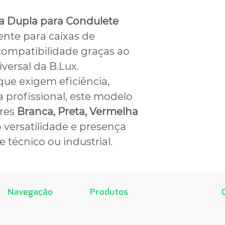
9031-1
ra Dupla para Condulete
nte para caixas de
compatibilidade graças ao
ersal da B.Lux.
que exigem eficiência,
a profissional, este modelo
ores
Branca, Preta, Vermelha
versatilidade e presença
técnico ou industrial.
Navegação
Produtos
Home
Recta
R
Produtos
Home
S
Sobre
B.Lacqua
T