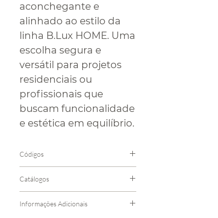
aconchegante e
alinhado ao estilo da
linha B.Lux HOME. Uma
escolha segura e
versátil para projetos
residenciais ou
profissionais que
buscam funcionalidade
e estética em equilíbrio.
Códigos
Código
Cor
Catálogos
Catálogo Blux
2851-0
Branco
Informações Adicionais
Catálogo L
inha Home
2886-0
Grafite