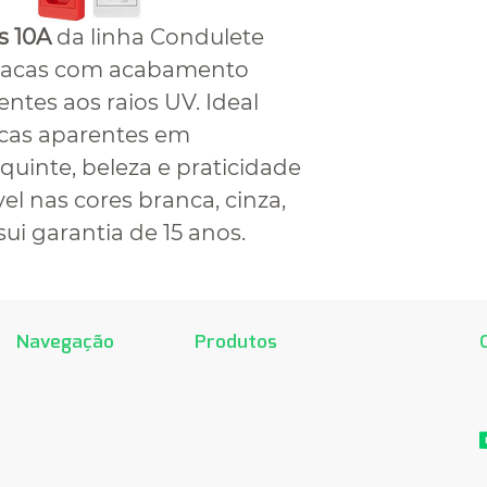
s 10A
da linha Condulete
lacas com acabamento
entes aos raios UV. Ideal
ricas aparentes em
quinte, beleza e praticidade
el nas cores branca, cinza,
ui garantia de 15 anos.
Navegação
Produtos
Home
Recta
R
Produtos
Home
S
Sobre
B.Lacqua
T
Downloads
Finesse
Representantes
Finesse +
Fale conosco
Griss