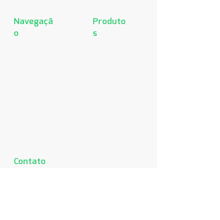
Navegaçã
Produto
o
s
Home
Recta
Produtos
Home
Sobre
B.Lacqua
Downloads
Finesse
Representantes
Finesse +
Fale conosco
Griss
Condulete
modular
Linha para
conduletes
Acessórios
Contato
s
Rua Curiuva, S/N - Setor 15
São Paulo - SP - CEP
03728
160
Tel:
(11) 2621-4811