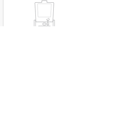
1 TECLA
BIPOLAR SIMPLES 10A
CÓDIGO
COR
12711-6
Branco