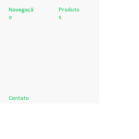
Navegaçã
Produto
o
s
Home
Recta
Produtos
Home
Sobre
B.Lacqua
Downloads
Finesse
Representantes
Finesse +
Fale conosco
Griss
Condulete
modular
Linha para
conduletes
Acessórios
Contato
s
Rua Curiuva, S/N - Setor 15
São Paulo - SP - CEP
03728
160
Tel:
(11) 2621-4811