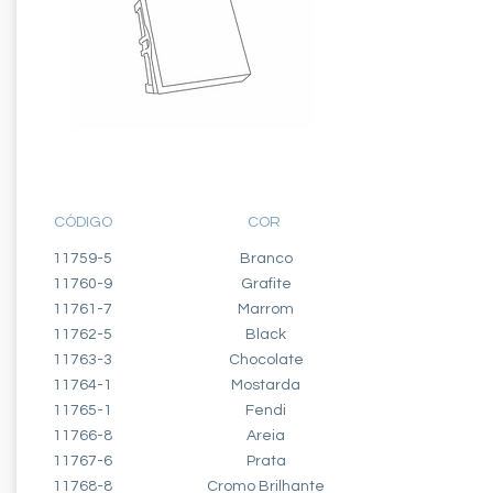
INTERRUPTOR - 2 MÓDULOS
INTERMEDIÁRIO - 10A
CÓDIGO
COR
11759-5
Branco
11760-9
Grafite
11761-7
Marrom
11762-5
Black
11763-3
Chocolate
11764-1
Mostarda
11765-1
Fendi
11766-8
Areia
11767-6
Prata
11768-8
Cromo Brilhante