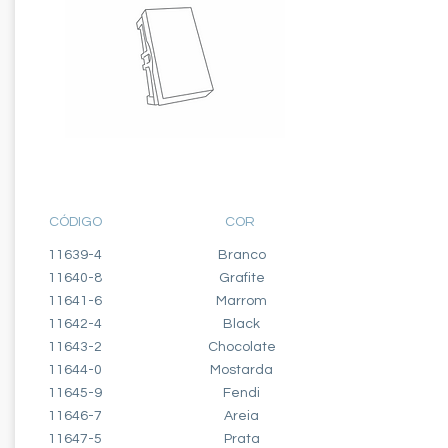
MÓDULO INTERRUPTOR
INTERMEDIÁRIO - 10A
CÓDIGO
COR
11639-4
Branco
11640-8
Grafite
11641-6
Marrom
11642-4
Black
11643-2
Chocolate
11644-0
Mostarda
11645-9
Fendi
11646-7
Areia
11647-5
Prata