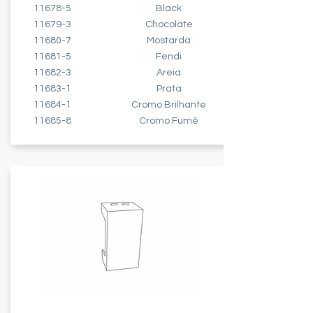
11678-5
Black
11679-3
Chocolate
11680-7
Mostarda
11681-5
Fendi
11682-3
Areia
11683-1
Prata
11684-1
Cromo Brilhante
11685-8
Cromo Fumê
MÓDULO