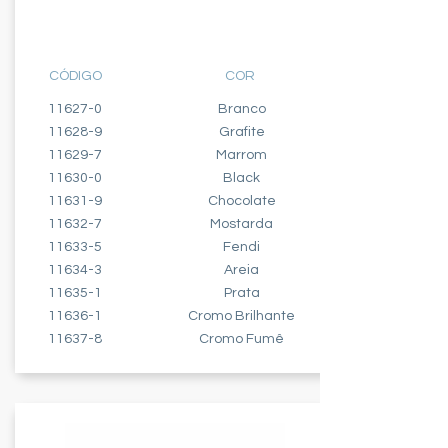
MÓDULO INTERRUPTOR
PARALELO
CÓDIGO
COR
11627-0
Branco
11628-9
Grafite
11629-7
Marrom
11630-0
Black
11631-9
Chocolate
11632-7
Mostarda
11633-5
Fendi
11634-3
Areia
11635-1
Prata
11636-1
Cromo Brilhante
11637-8
Cromo Fumê