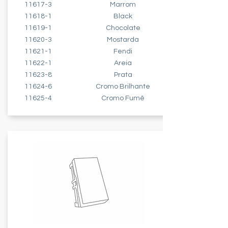
11617-3
Marrom
11618-1
Black
11619-1
Chocolate
11620-3
Mostarda
11621-1
Fendi
11622-1
Areia
11623-8
Prata
11624-6
Cromo Brilhante
11625-4
Cromo Fumê