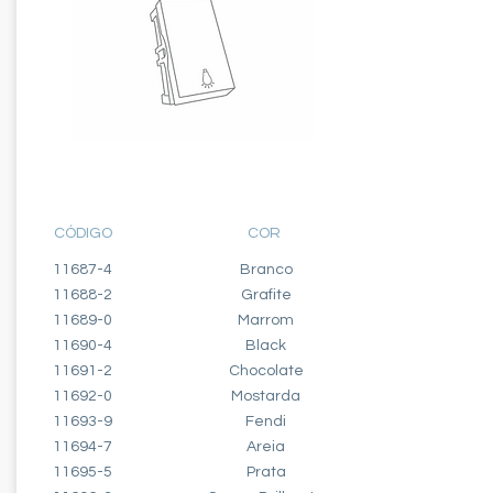
MÓDULO TECLA
MINUTERIA PULSADOR
CÓDIGO
COR
11687-4
Branco
11688-2
Grafite
11689-0
Marrom
11690-4
Black
11691-2
Chocolate
11692-0
Mostarda
11693-9
Fendi
11694-7
Areia
11695-5
Prata