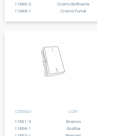
11648-3
Cromo Brilhante
11649-1
Cromo Fumê
INTERRUPTOR - 1 MÓDULO
BIPOLAR SIMPLES - 10A
CÓDIGO
COR
11651-3
Branco
11656-1
Grafite
11653-1
Marrom