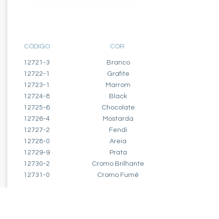
MÓDULO
CARREGADOR USB 2A
CÓDIGO
COR
12721-3
Branco
12722-1
Grafite
12723-1
Marrom
12724-8
Black
12725-6
Chocolate
12726-4
Mostarda
12727-2
Fendi
12728-0
Areia
12729-9
Prata
12730-2
Cromo Brilhante
12731-0
Cromo Fumê