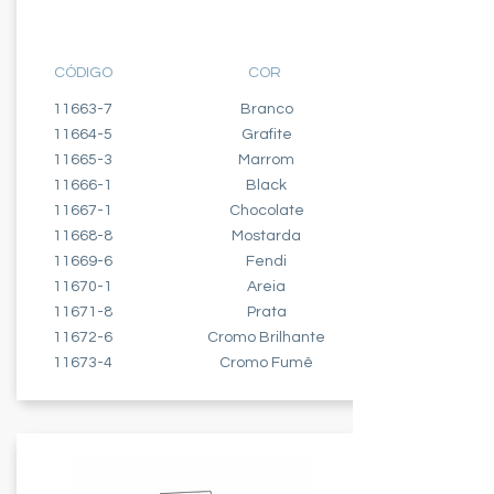
BIPOLAR PARALELO - 10A
CÓDIGO
COR
11663-7
Branco
11664-5
Grafite
11665-3
Marrom
11666-1
Black
11667-1
Chocolate
11668-8
Mostarda
11669-6
Fendi
11670-1
Areia
11671-8
Prata
11672-6
Cromo Brilhante
11673-4
Cromo Fumê