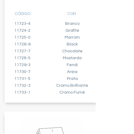
CÓDIGO
COR
11723-4
Branco
11724-2
Grafite
11725-0
Marrom
11726-9
Black
11727-7
Chocolate
11728-5
Mostarda
11729-3
Fendi
11730-7
Areia
11731-5
Prata
11732-3
Cromo Brilhante
11733-1
Cromo Fumê