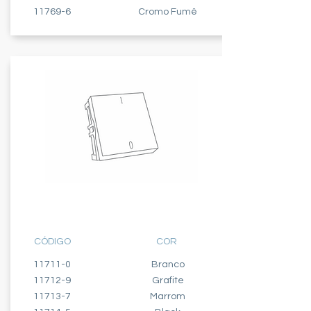
11769-6
Cromo Fumê
INTERRUPTOR - 2 MÓDULOS
BIPOLAR SIMPLES - 10A
CÓDIGO
COR
11711-0
Branco
11712-9
Grafite
11713-7
Marrom