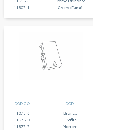
11696-3
Cromo Brilhante
11697-1
Cromo Fumê
MÓDULO TECLA
CAMPAINHA
CÓDIGO
COR
11675-0
Branco
11676-9
Grafite
11677-7
Marrom