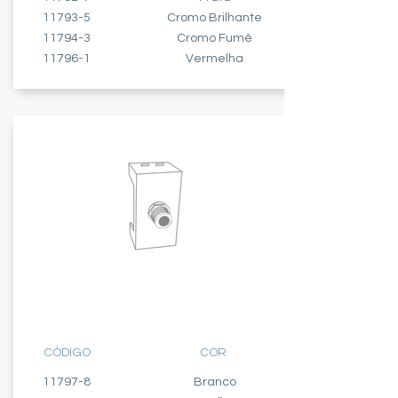
11793-5
Cromo Brilhante
11794-3
Cromo Fumê
11796-1
Vermelha
CABO COAXIAL
ANTENA TV
CÓDIGO
COR
11797-8
Branco