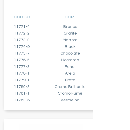
2 PÓLO + TERRA - 10A
CÓDIGO
COR
11771-4
Branco
11772-2
Grafite
11773-0
Marrom
11774-9
Black
11775-7
Chocolate
11776-5
Mostarda
11777-3
Fendi
11778-1
Areia
11779-1
Prata
11780-3
Cromo Brilhante
11781-1
Cromo Fumê
11783-8
Vermelha