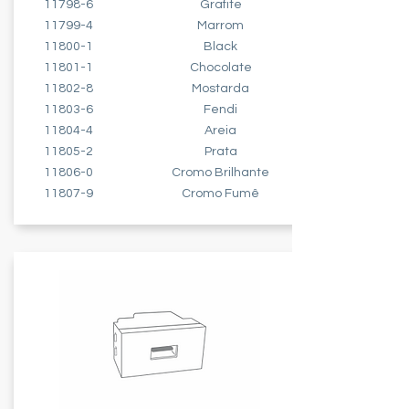
11798-6
Grafite
11799-4
Marrom
11800-1
Black
11801-1
Chocolate
11802-8
Mostarda
11803-6
Fendi
11804-4
Areia
11805-2
Prata
11806-0
Cromo Brilhante
11807-9
Cromo Fumê