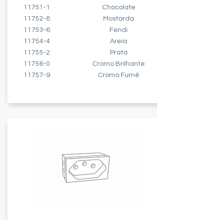
11751-1
Chocolate
11752-8
Mostarda
11753-6
Fendi
11754-4
Areia
11755-2
Prata
11756-0
Cromo Brilhante
11757-9
Cromo Fumê
MÓDULO TOMADA