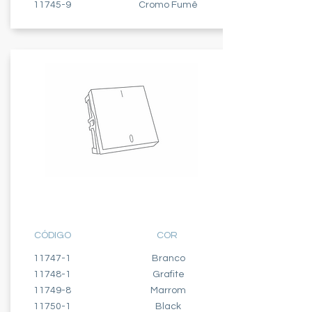
11745-9
Cromo Fumê
INTERRUPTOR - 2 MÓDULOS
BIPOLAR PARALELO - 20A
CÓDIGO
COR
11747-1
Branco
11748-1
Grafite
11749-8
Marrom
11750-1
Black