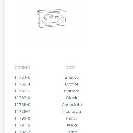
MÓDULO TOMADA
2 PÓLO + TERRA - 20A
CÓDIGO
COR
11784-6
Branco
11785-4
Grafite
11786-2
Marrom
11787-0
Black
11788-9
Chocolate
11789-7
Mostarda
11790-0
Fendi
11791-9
Areia
11792-7
Prata