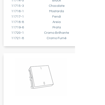
11714-5
Black
11715-3
Chocolate
11716-1
Mostarda
11717-1
Fendi
11718-8
Areia
11719-6
Prata
11720-1
Cromo Brilhante
11721-8
Cromo Fumê
INTERRUPTOR - 2 MÓDULOS
BIPOLAR SIMPLES - 20A