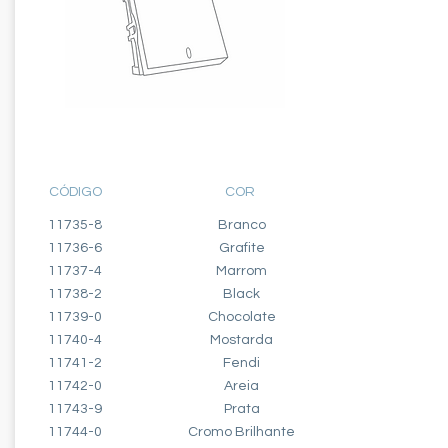
INTERRUPTOR - 2 MÓDULOS
BIPOLAR PARALELO - 10A
CÓDIGO
COR
11735-8
Branco
11736-6
Grafite
11737-4
Marrom
11738-2
Black
11739-0
Chocolate
11740-4
Mostarda
11741-2
Fendi
11742-0
Areia
11743-9
Prata
11744-0
Cromo Brilhante